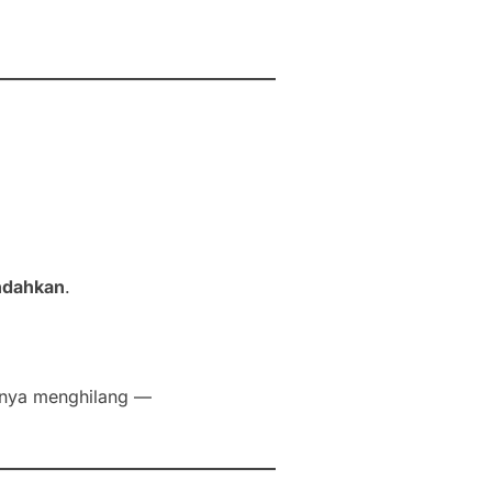
indahkan
.
innya menghilang —