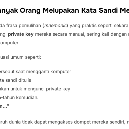
anyak Orang Melupakan Kata Sandi M
da frasa pemulihan (
mnemonic
) yang praktis seperti sekara
ungi
private key
mereka secara manual, sering kali denga
komputer.
tuasi umum seperti:
ersebut saat mengganti komputer
a sandi ditulis
akan untuk mengunci private key
n-tahun kemudian:
in…”
luruh dunia tidak dapat mengakses dompet mereka sendiri,