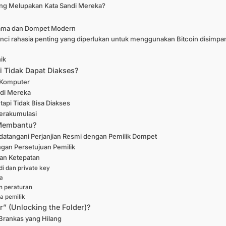
ng Melupakan Kata Sandi Mereka?
Lama dan Dompet Modern
unci rahasia penting yang diperlukan untuk menggunakan Bitcoin disimpan
ik
 Tidak Dapat Diakses?
 Komputer
ndi Mereka
tapi Tidak Bisa Diakses
Terakumulasi
 Membantu?
atangani Perjanjian Resmi dengan Pemilik Dompet
ngan Persetujuan Pemilik
an Ketepatan
di dan private key
a
n peraturan
a pemilik
” (Unlocking the Folder)?
 Brankas yang Hilang