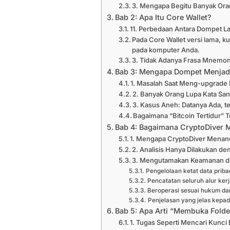
3. Mengapa Begitu Banyak Ora
Bab 2: Apa Itu Core Wallet?
11. Perbedaan Antara Dompet 
Pada Core Wallet versi lama, k
pada komputer Anda.
3. Tidak Adanya Frasa Mnemon
Bab 3: Mengapa Dompet Menjadi
1. Masalah Saat Meng-upgrade
2. Banyak Orang Lupa Kata Sa
3. Kasus Aneh: Datanya Ada, te
Bagaimana “Bitcoin Tertidur” 
Bab 4: Bagaimana CryptoDiver
1. Mengapa CryptoDiver Menand
2. Analisis Hanya Dilakukan de
3. Mengutamakan Keamanan d
Pengelolaan ketat data priba
Pencatatan seluruh alur kerj
Beroperasi sesuai hukum da
Penjelasan yang jelas kepad
Bab 5: Apa Arti “Membuka Folder
1. Tugas Seperti Mencari Kunci