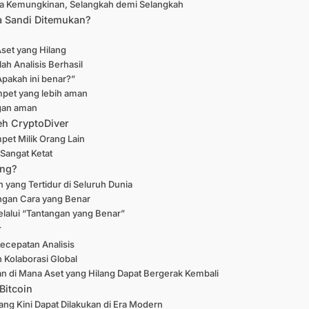
la Kemungkinan, Selangkah demi Selangkah
ta Sandi Ditemukan?
set yang Hilang
lah Analisis Berhasil
Apakah ini benar?”
mpet yang lebih aman
ngan aman
eh CryptoDiver
pet Milik Orang Lain
 Sangat Ketat
ing?
 yang Tertidur di Seluruh Dunia
ngan Cara yang Benar
alui “Tantangan yang Benar”
r
ecepatan Analisis
Kolaborasi Global
 di Mana Aset yang Hilang Dapat Bergerak Kembali
Bitcoin
ang Kini Dapat Dilakukan di Era Modern