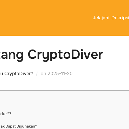
Jelajahi. Dekrip
ang CryptoDiver
Posted
tu CryptoDiver?
on
2025-11-20
on
idur”?
dak Dapat Digunakan?