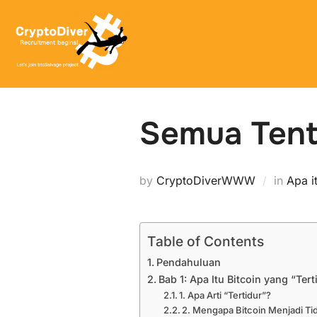
Skip
to
content
Semua Tent
by
CryptoDiverWWW
in
Apa i
Table of Contents
Pendahuluan
Bab 1: Apa Itu Bitcoin yang “Tert
1. Apa Arti “Tertidur”?
2. Mengapa Bitcoin Menjadi Ti