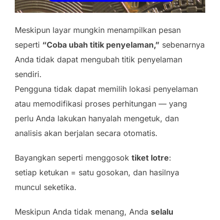
Meskipun layar mungkin menampilkan pesan
seperti
“Coba ubah titik penyelaman,”
sebenarnya
Anda tidak dapat mengubah titik penyelaman
sendiri.
Pengguna tidak dapat memilih lokasi penyelaman
atau memodifikasi proses perhitungan — yang
perlu Anda lakukan hanyalah mengetuk, dan
analisis akan berjalan secara otomatis.
Bayangkan seperti menggosok
tiket lotre
:
setiap ketukan = satu gosokan, dan hasilnya
muncul seketika.
Meskipun Anda tidak menang, Anda
selalu