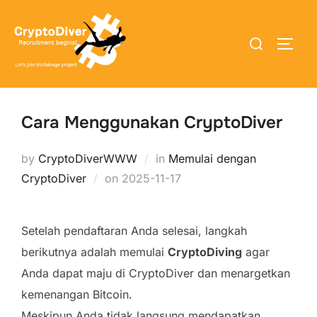
Skip
to
Search
TOGG
content
for:
Cara Menggunakan CryptoDiver
by
CryptoDiverWWW
in
Memulai dengan
Posted
CryptoDiver
on
2025-11-17
on
Setelah pendaftaran Anda selesai, langkah
berikutnya adalah memulai
CryptoDiving
agar
Anda dapat maju di CryptoDiver dan menargetkan
kemenangan Bitcoin.
Meskipun Anda tidak langsung mendapatkan