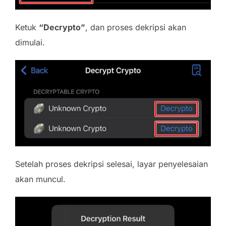
Ketuk
“Decrypto”
, dan proses dekripsi akan
dimulai.
Setelah proses dekripsi selesai, layar penyelesaian
akan muncul.