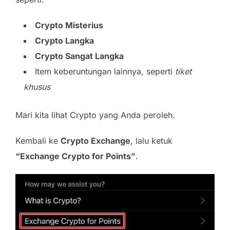
Crypto Misterius
Crypto Langka
Crypto Sangat Langka
Item keberuntungan lainnya, seperti
tiket
khusus
Mari kita lihat Crypto yang Anda peroleh.
Kembali ke
Crypto Exchange
, lalu ketuk
“Exchange Crypto for Points”
.