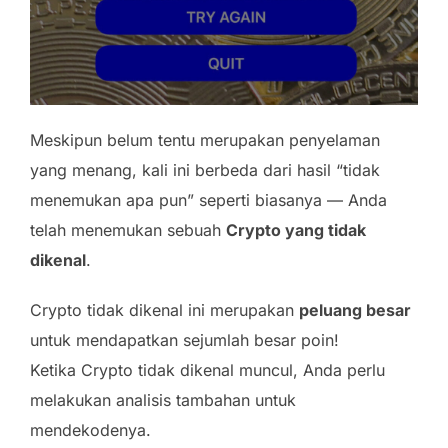
Meskipun belum tentu merupakan penyelaman
yang menang, kali ini berbeda dari hasil “tidak
menemukan apa pun” seperti biasanya — Anda
telah menemukan sebuah
Crypto yang tidak
dikenal
.
Crypto tidak dikenal ini merupakan
peluang besar
untuk mendapatkan sejumlah besar poin!
Ketika Crypto tidak dikenal muncul, Anda perlu
melakukan analisis tambahan untuk
mendekodenya.