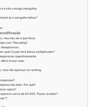
rro e não consigo mergulhar.
icket se o mergulho falhar?
am.
ecodificação
, mas não sei o que fazer.
empo com “Decoding”.
o desapareceu.
er qual Crypto terá bônus multiplicador?
sapareceu repentinamente.
difícil trocar tudo.
, mas não apareço no ranking.
compensas?
mpensa não bate. Por quê?
sacar agora?
e aparece cerca de ¥3.000. Posso receber?
ints”?