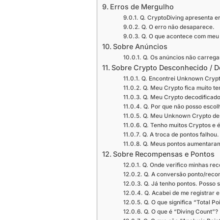
Erros de Mergulho
Q. CryptoDiving apresenta e
Q. O erro não desaparece.
Q. O que acontece com meu t
Sobre Anúncios
Q. Os anúncios não carreg
Sobre Crypto Desconhecido / D
Q. Encontrei Unknown Crypto
Q. Meu Crypto fica muito t
Q. Meu Crypto decodificad
Q. Por que não posso escolh
Q. Meu Unknown Crypto de
Q. Tenho muitos Cryptos e é 
Q. A troca de pontos falhou.
Q. Meus pontos aumentaram
Sobre Recompensas e Pontos
Q. Onde verifico minhas re
Q. A conversão ponto/reco
Q. Já tenho pontos. Posso 
Q. Acabei de me registrar 
Q. O que significa “Total Po
Q. O que é “Diving Count”?