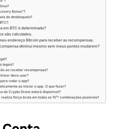
ts”?
ônus?
scovery Bonus”?
ois do desbloqueio?
 BTC?
sa em BTC é determinado?
s são calculados.
 meu endereço Bitcoin para receber as recompensas.
a recompensa diminui mesmo sem meus pontos mudarem?
egal?
o legais?
ação ao receber recompensas?
clicker devo usar?
para rodar o app?
ticamente ao iniciar o app. O que fazer?
s do Crypto Drone estará disponível?
 realiza força bruta em todas as 10²⁸ combinações possíveis?
e Conta