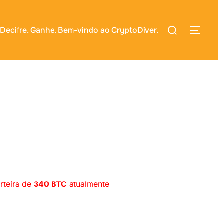
Pesquisar
 Decifre. Ganhe. Bem-vindo ao CryptoDiver.
ALT
por:
rteira de
340 BTC
atualmente