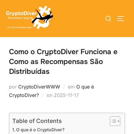
Pular
para
Pesquisar
ALTE
o
por:
conteúdo
Como o CryptoDiver Funciona e
Como as Recompensas São
Distribuídas
por
CryptoDiverWWW
em
O que é
Postado
CryptoDiver?
on
2025-11-17
em
Table of Contents
O que é o CryptoDiver?