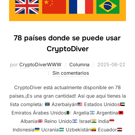
78 países donde se puede usar
CryptoDiver
Publicado
por
CryptoDiverWWW
Columna
2025-06-22
el
Sin comentarios
CryptoDiver está actualmente disponible en 78
países.¡Es una gran cantidad! Así que aquí tienes la
lista completa:
Azerbaiyán
Estados Unidos
Emiratos Árabes Unidos
Argelia
Argentina
Albania
Reino Unido
Israel
India
Indonesia
Ucrania
Uzbekistán
Ecuador