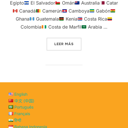
Egipto
El Salvador
Omán
Australia
Catar
Canadá
Camerún
Camboya
Gabón
Ghana
Guatemala
Kenia
Costa Rica
Colombia
Costa de Marfil
Arabia …
«78 PAÍSES DONDE SE PUE
LEER MÁS
English
中文 (中国)
Português
Français
हिन्दी
Bahasa Indonesia