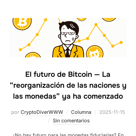
El futuro de Bitcoin — La
“reorganización de las naciones y
las monedas” ya ha comenzado
Publicado
por
CryptoDiverWWW
Columna
2025-11-15
el
Sin comentarios
¿No hay futuro para las monedas fiduciarias? En