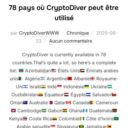
78 pays où CryptoDiver peut être
utilisé
Publié
par
CryptoDiverWWW
Chronique
2025-06-
le
22
Aucun commentaire
CryptoDiver is currently available in 78
countries.That’s quite a lot, so here’s a complete
list:
Azerbaïdjan
États-Unis
Émirats arabes
unis
Algérie
Argentine
Albanie
Royaume-
Uni
Israël
Inde
Indonésie
Ukraine
Ouzbékistan
Équateur
Égypte
Salvador
Oman
Australie
Qatar
Canada
Cameroun
Cambodge
Gabon
Ghana
Guatemala
Kenya
Costa Rica
Colombie
Côte d’Ivoire
Arabie saoudite
Singapour
Jamaïque