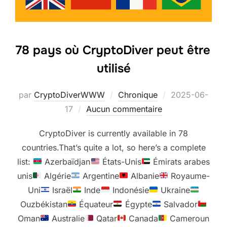
78 pays où CryptoDiver peut être
utilisé
Publié
par
CryptoDiverWWW
Chronique
2025-06-
le
17
Aucun commentaire
CryptoDiver is currently available in 78
countries.That’s quite a lot, so here’s a complete
list:
Azerbaïdjan
États-Unis
Émirats arabes
unis
Algérie
Argentine
Albanie
Royaume-
Uni
Israël
Inde
Indonésie
Ukraine
Ouzbékistan
Équateur
Égypte
Salvador
Oman
Australie
Qatar
Canada
Cameroun