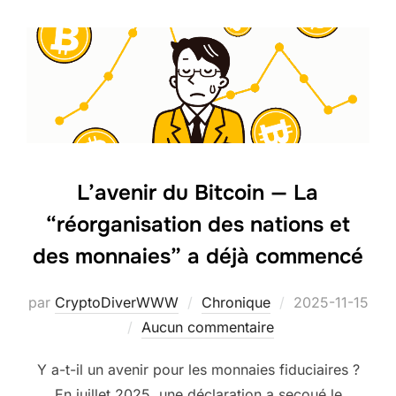
L’avenir du Bitcoin — La
“réorganisation des nations et
des monnaies” a déjà commencé
Publié
par
CryptoDiverWWW
Chronique
2025-11-15
le
Aucun commentaire
Y a-t-il un avenir pour les monnaies fiduciaires ?
En juillet 2025, une déclaration a secoué le