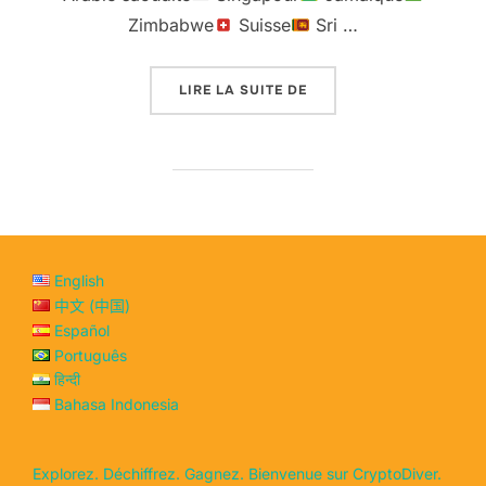
Zimbabwe
Suisse
Sri …
« 78 PAYS OÙ CRYPTODI
LIRE LA SUITE DE
English
中文 (中国)
Español
Português
हिन्दी
Bahasa Indonesia
Explorez. Déchiffrez. Gagnez. Bienvenue sur CryptoDiver.