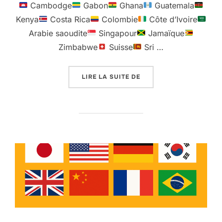
Cambodge
Gabon
Ghana
Guatemala
Kenya
Costa Rica
Colombie
Côte d’Ivoire
Arabie saoudite
Singapour
Jamaïque
Zimbabwe
Suisse
Sri …
« 78 PAYS OÙ CRYPTODI
LIRE LA SUITE DE